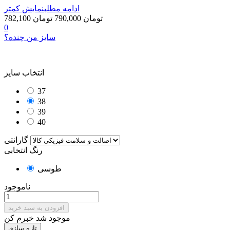
ادامه مطلب
نمایش کمتر
782,100 تومان
790,000 تومان
0
سایز من چنده؟
انتخاب سایز
37
38
39
40
گارانتی
رنگ انتخابی
طوسی
ناموجود
افزودن به سبد خرید
موجود شد خبرم کن