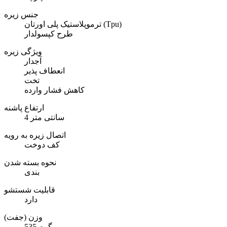
جنس زیره
ترموپلاستیک پلی اورتان (Tpu)
طرح کپسولدار
ویژگی زیره
آجدار
انعطاف پذیر
تخت
کاهش فشار وارده
ارتفاع پاشنه
4 سانتی متر
اتصال زیره به رویه
کف دوخت
نحوه بسته شدن
بندی
قابلیت شستشو
دارد
وزن (جفت)
535 گرم