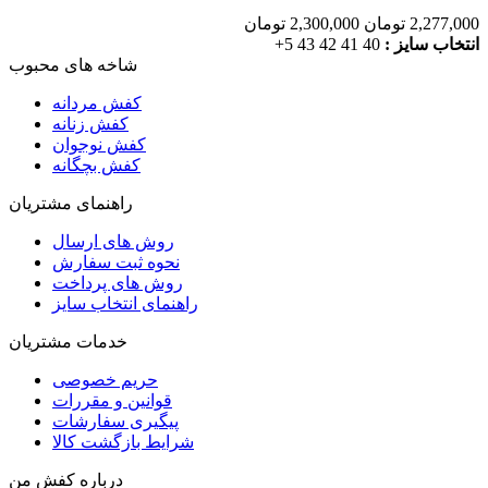
2,277,000 تومان
2,300,000 تومان
انتخاب سایز :
40
41
42
43
5+
شاخه های محبوب
کفش مردانه
کفش زنانه
کفش نوجوان
کفش بچگانه
راهنمای مشتریان
روش های ارسال
نحوه ثبت سفارش
روش های پرداخت
راهنمای انتخاب سایز
خدمات مشتریان
حریم خصوصی
قوانین و مقررات
پیگیری سفارشات
شرایط بازگشت کالا
درباره کفش من