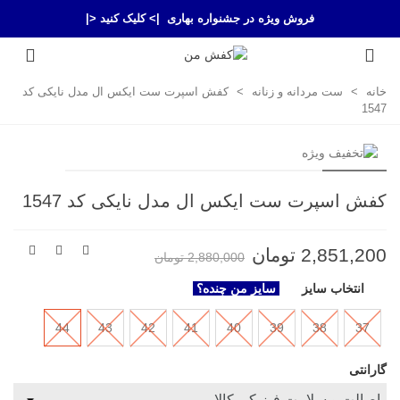
فروش ویژه در جشنواره بهاری
|> کلیک کنید <|
خانه
>
ست مردانه و زنانه
>
کفش اسپرت ست ایکس ال مدل نایکی کد
1547
کفش اسپرت ست ایکس ال مدل نایکی کد 1547
2,851,200 تومان
2,880,000 تومان
انتخاب سایز
سایز من چنده؟
44
43
42
41
40
39
38
37
گارانتی