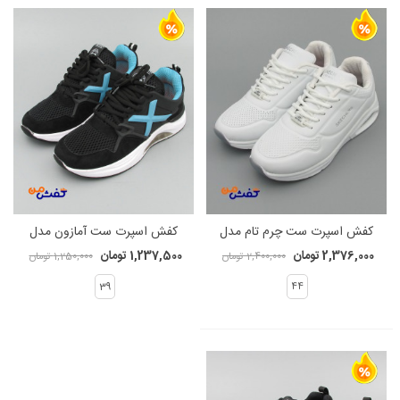
کفش اسپرت ست چرم تام مدل
کفش اسپرت ست آمازون مدل
اسکیچرز کپسولدار کد 1232
ایکس کد 1164
2,376,000 تومان
1,237,500 تومان
2,400,000 تومان
1,250,000 تومان
39
44