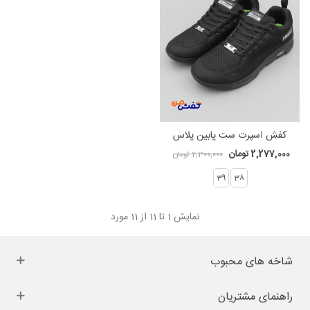
کفش اسپرت ست پابین پلاس
مدل اسکیچرز کد 1147
2,277,000 تومان
2,300,000 تومان
39
38
نمایش
1
تا 11 از 11 مورد
شاخه های محبوب
راهنمای مشتریان