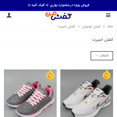
فروش ویژه در جشنواره بهاری
|> کلیک کنید <|
خانه
>
کفش نوجوان
>
کفش اسپرت
کفش اسپرت
انتخاب