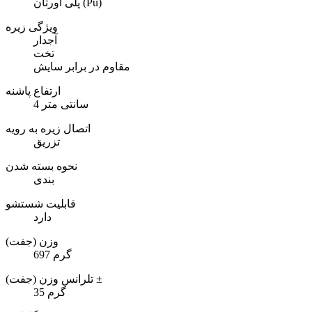
پلی اورتان (Pu)
ویژگی زیره
آجدار
تخت
مقاوم در برابر سایش
ارتفاع پاشنه
4 سانتی متر
اتصال زیره به رویه
تزریق
نحوه بسته شدن
بندی
قابلیت شستشو
دارد
وزن (جفت)
697 گرم
تلرانس وزن (جفت) ±
35 گرم