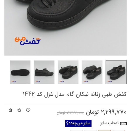
کفش طبی زنانه نیکان گام مدل غزل کد 1442
2,299,770 تومان
2,323,000 تومان
انتخاب سایز
سایز من چنده؟