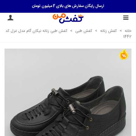
ارسال رایگان سفارش های بالای 2 میلیون تومان
|> کلیک کنید <|
خانه
>
کفش زنانه
>
کفش طبی
>
کفش طبی زنانه نیکان گام مدل غزل کد
1442