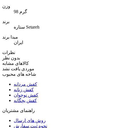
وزن
98 گرم
برند
ستاره Setareh
مبدا برند
ایران
نظرات
بدون نظر
کالاهای مشابه
موردی یافت نشد
شاخه های محبوب
کفش مردانه
کفش زنانه
کفش نوجوان
کفش بچگانه
راهنمای مشتریان
روش های ارسال
نحوه ثبت سفارش