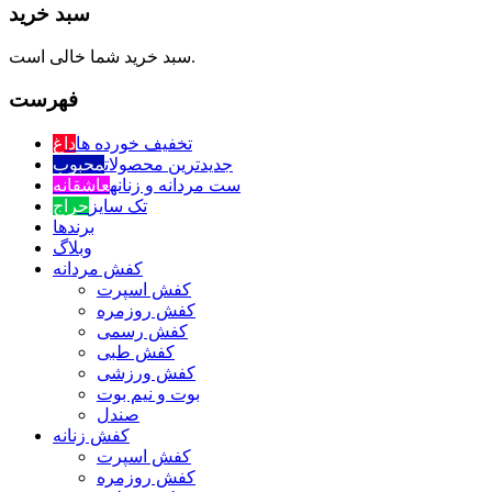
سبد خرید
سبد خرید شما خالی است.
فهرست
تخفیف خورده ها
داغ
جدیدترین محصولات
محبوب
ست مردانه و زنانه
عاشقانه
تک سایز
حراج
برندها
وبلاگ
کفش مردانه
کفش اسپرت
کفش روزمره
کفش رسمی
کفش طبی
کفش ورزشی
بوت و نیم بوت
صندل
کفش زنانه
کفش اسپرت
کفش روزمره