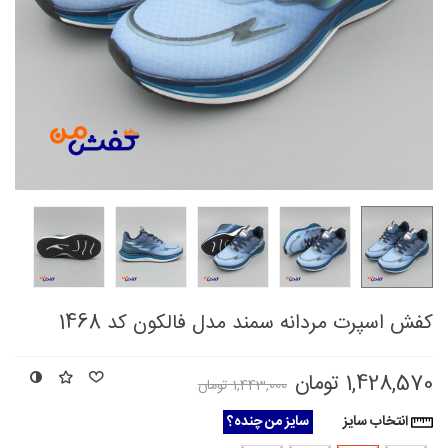
کفش اسپرت مردانه سمند مدل فالکون کد 1468
1,428,570 تومان
1,443,000 تومان
انتخاب سایز
سایز من چنده؟