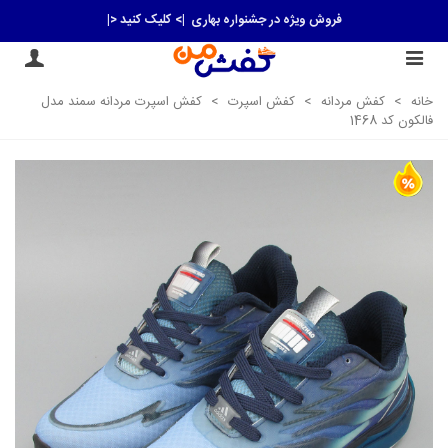
فروش ویژه در جشنواره بهاری
|> کلیک کنید <|
خانه
>
کفش مردانه
>
کفش اسپرت
>
کفش اسپرت مردانه سمند مدل
فالکون کد 1468