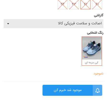
44
43
42
41
گارانتی
رنگ انتخابی
آبی سرمه ای
ناموجود
موجود شد خبرم کن