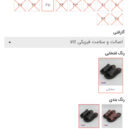
47
46
45
44
43
42
41
40
49
48
گارانتی
رنگ انتخابی
مشکی
رنگ بندی