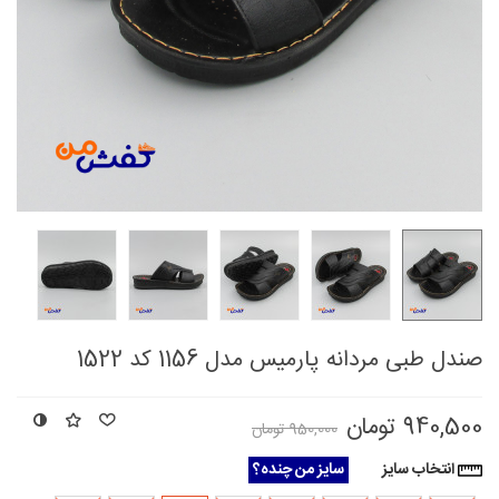
صندل طبی مردانه پارمیس مدل 1156 کد 1522
940,500 تومان
950,000 تومان
انتخاب سایز
سایز من چنده؟