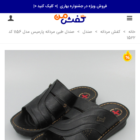
فروش ویژه در جشنواره بهاری
|> کلیک کنید <|
خانه
>
کفش مردانه
>
صندل
>
صندل طبی مردانه پارمیس مدل 1156 کد
1522