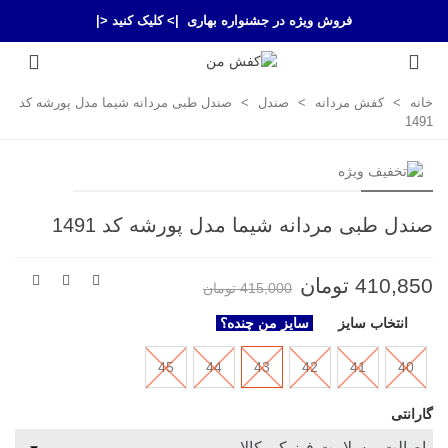
فروش ویژه در جشنواره بهاری
|> کلیک کنید <|
خانه
>
کفش مردانه
>
صندل
>
صندل طبی مردانه شیما مدل پورشه کد
1491
صندل طبی مردانه شیما مدل پورشه کد 1491
410,850 تومان
415,000 تومان
انتخاب سایز
سایز من چنده؟
45
44
43
42
41
40
گارانتی