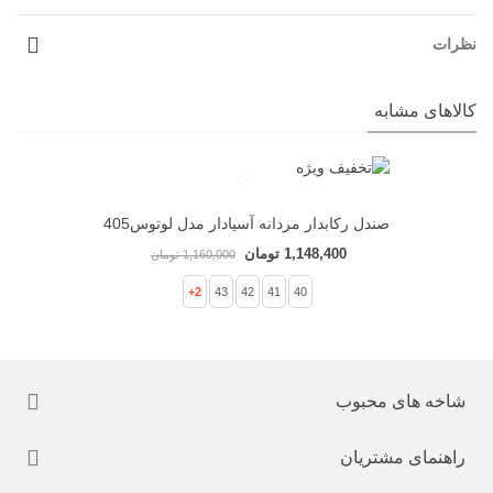
نظرات
کالاهای مشابه
صندل رکابدار مردانه آسیادار مدل لوتوس405
کد 1531
1,148,400 تومان
1,160,000 تومان
2+
43
42
41
40
شاخه های محبوب
راهنمای مشتریان