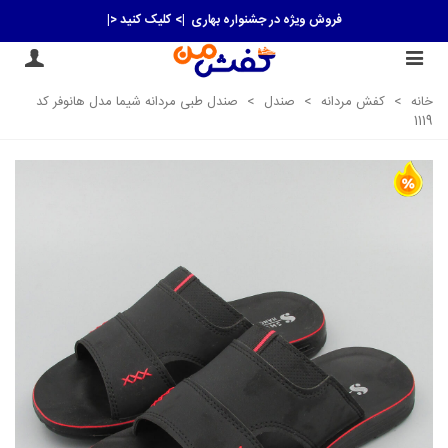
فروش ویژه در جشنواره بهاری
|> کلیک کنید <|
خانه
>
کفش مردانه
>
صندل
>
صندل طبی مردانه شیما مدل هانوفر کد
1119