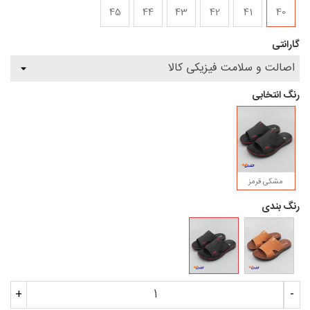
45
44
43
42
41
40
گارانتی
رنگ انتخابی
مشکی قرمز
رنگ بندی
+
-