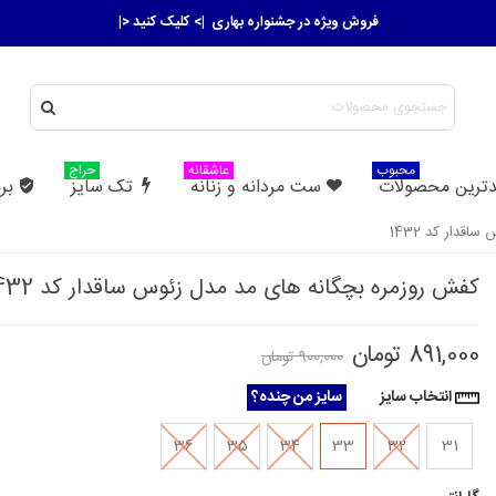
فروش ویژه در جشنواره بهاری
|> کلیک کنید <|
محبوب
عاشقانه
حراج
ترین محصولات
ست مردانه و زنانه
تک سایز
بر
قدار کد 1432
کفش روزمره بچگانه های مد مدل زئوس ساقدار کد 1432
891,000 تومان
900,000 تومان
انتخاب سایز
سایز من چنده؟
36
35
34
33
32
31