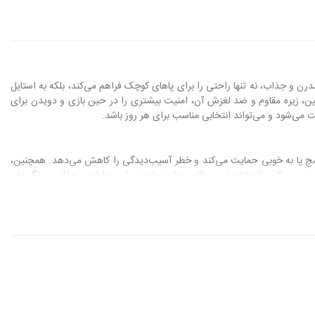
این کفش با طراحی مدرن و جذاب، نه تنها راحتی را برای پاهای کوچک فراهم می‌کند، بلکه به استایل
، زیره مقاوم و ضد لغزش آن، امنیت بیشتری را در حین بازی و دویدن برای
ت می‌شود و می‌تواند انتخابی مناسب برای هر روز باشد.
 مچ پا به خوبی حمایت می‌کند و خطر آسیب‌دیدگی را کاهش می‌دهد. همچنین،
 وزن سبک و انعطاف‌پذیری بالایی دارد. علاوه بر این، طراحی جذاب و رنگ‌های
نه و کاربردی برای والدین باشد.
ش با طراحی ارگونومیک خود، راحتی و حمایت لازم را برای پاهای در حال رشد فراهم می‌کند. ثانیاً، کیفیت
ع دوستان خود احساس اعتماد به نفس کنند. با
خرید کفش های مد
، شما نه تنها
ای خرید کفش بچگانه تبدیل می‌کند.
از راحتی و مناسب بودن کفش، ابتدا پاهای کودک خود را اندازه‌گیری کنید. با استفاده از یک خط‌کش، طول پا را از