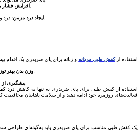
: خمیدگی غیرطبیعی زانوها باعث می‌شود که وزن بدن به‌صورت ناهماهنگ توزیع شود و فشار زیادی به بخش داخلی زانو وارد گردد.
افزایش فشار بر
: درد و التهاب در ناحیه زانو و اطراف آن از پیامدهای رایج پای ضربدری هستند که در صورت درمان‌نشدن می‌توانند به مزمن‌شدن درد منجر شوند.
ایجاد درد مزمن
استفاده از
کفش طبی مردانه
و زنانه برای پای ضربدری یک اقدام پیش
: کفش‌های طبی با طراحی ارگونومیک خود فشار را از نواحی حساس زانو و مچ پا برداشته و به توزیع یکنواخت آن کمک می‌کنند.
وزن بدن بهتر توز
: کفش‌های طبی علاوه بر رفع مشکلات فعلی، از بروز مشکلات جدی‌تر نظیر آرتروز و آسیب‌های حرکتی جلوگیری می‌کنند.
پیشگیری از 
استفاده از کفش طبی برای پای ضربدری نه تنها به کاهش درد کمک م
فعالیت‌های روزمره خود ادامه دهید و از سلامت پاهایتان محافظت کنی
یک کفش طبی مناسب برای پای ضربدری باید به‌گونه‌ای طراحی شده ب