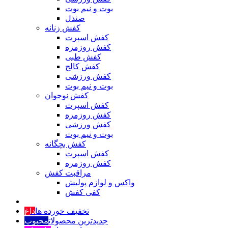
بوت و نیم بوت
صندل
کفش زنانه
کفش اسپرت
کفش روزمره
کفش طبی
کفش کالج
کفش ورزشی
بوت و نیم بوت
کفش نوجوان
کفش اسپرت
کفش روزمره
کفش ورزشی
بوت و نیم بوت
کفش بچگانه
کفش اسپرت
کفش روزمره
مراقبت کفش
واکس و لوازم پولیش
کفی کفش
تخفیف خورده ها
داغ
جدیدترین محصولات
محبوب