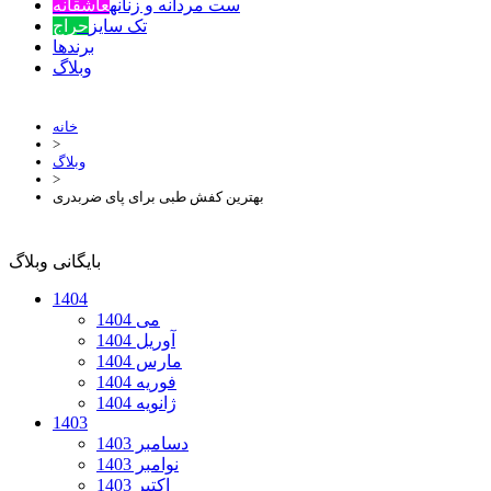
ست مردانه و زنانه
عاشقانه
تک سایز
حراج
برندها
وبلاگ
خانه
>
وبلاگ
>
بهترین کفش طبی برای پای ضربدری
بایگانی وبلاگ
1404
می 1404
آوریل 1404
مارس 1404
فوریه 1404
ژانویه 1404
1403
دسامبر 1403
نوامبر 1403
اکتبر 1403