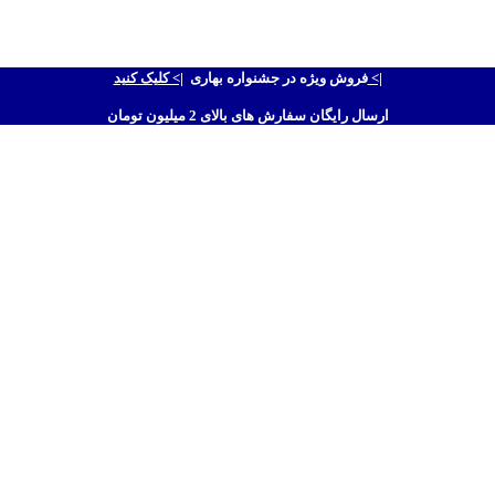
|> کلیک کنید <|
فروش ویژه در جشنواره بهاری
ارسال رایگان سفارش های بالای 2 میلیون تومان