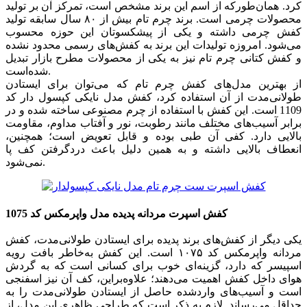
کرد. همان‌طورکه از اسم این برند مشخص است، تمرکز آن بر تولید
محصولات چرمی است. برند چرم تام بیش از ۸۰ سال سابقه تولید
کفش چرمی داشته و یکی از پیشکسوتان این حوزه محسوب
می‌شود. امروزه تولیدات این برند به کفش‌های رسمی محدود نشده
و کفش کتانی چرم تام نیز به یکی از محصولات مطرح بازار تبدیل
شده‌است.
از بهترین مدل‌های کفش چرم تام که می‌توان برای ایستادن‌
طولانی‌مدت از آن استفاده کرد، کفش مدل نایکی کپسول دار کد
1109 است. این کفش با استفاده از چرم مصنوعی ساخته شده و در
برابر آسیب‌های مختلف مانند رطوبت، نور و آفتاب مداوم، مقاومت
بالایی دارد. کفی آن طبی بوده و قابل تعویض است؛ همچنین،
انعطاف بالایی داشته و به همین دلیل باعث دردگرفتن کف پا
نمی‌شود.
کفش اسپرت مردانه پدیده مدل واپرمکس کد 1075
یکی دیگر از کفش‌های برند پدیده برای ایستادن طولانی‌مدت، کفش
مردانه واپرمکس کد ۱۰۷۵ است. این کفش به‌خاطر بافت رویه
اسپیسر که دارد، گزینه‌ای خوب برای کسانی است که به گردش
هوای داخل کفش اهمیت می‌دهند؛ علاوه‌براین، کف آن نیز اسفنجی
است و آسیب‌های واردشده حاصل از ایستادن طولانی‌مدت را به
حداقل می‌رساند. لازم به ذکر است که طراحی ظاهری این مدل، از