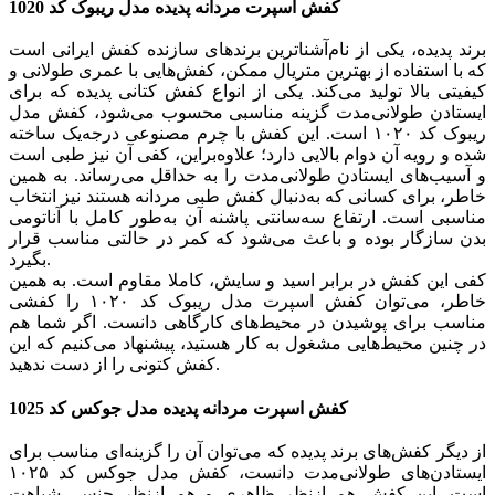
کفش اسپرت مردانه پدیده مدل ریبوک کد 1020
برند پدیده، یکی از نام‌آشناترین برندهای سازنده کفش ایرانی است
که با استفاده از بهترین متریال ممکن، کفش‌هایی با عمری طولانی و
کیفیتی بالا تولید می‌کند. یکی از انواع کفش کتانی پدیده که برای
ایستادن طولانی‌مدت گزینه مناسبی محسوب می‌شود، کفش مدل
ریبوک کد ۱۰۲۰ است. این کفش با چرم مصنوعی درجه‌یک ساخته
شده و رویه آن دوام بالایی دارد؛ علاوه‌براین، کفی آن نیز طبی است
و آسیب‌های ایستادن طولانی‌مدت را به حداقل می‌رساند. به همین
خاطر، برای کسانی که به‌دنبال کفش طبی مردانه هستند نیز انتخاب
مناسبی است. ارتفاع سه‌سانتی پاشنه آن به‌طور کامل با آناتومی
بدن سازگار بوده و باعث می‌شود که کمر در حالتی مناسب قرار
بگیرد.
کفی این کفش در برابر اسید و سایش، کاملا مقاوم است. به همین
خاطر، می‌توان کفش اسپرت مدل ریبوک کد ۱۰۲۰ را کفشی
مناسب برای پوشیدن در محیط‌های کارگاهی دانست. اگر شما هم
در چنین محیط‌هایی مشغول به کار هستید، پیشنهاد می‌کنیم که این
کفش کتونی را از دست ندهید.
کفش اسپرت مردانه پدیده مدل جوکس کد 1025
از دیگر کفش‌های برند پدیده که می‌توان آن را گزینه‌ای مناسب برای
ایستادن‌های طولانی‌مدت دانست، کفش مدل جوکس کد ۱۰۲۵
است. این کفش هم ازنظر ظاهری و هم ازنظر جنس، شباهت