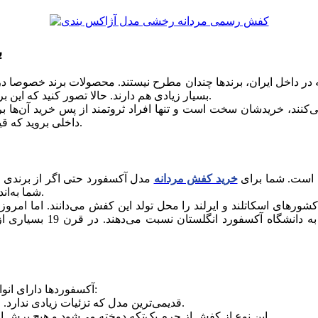
ب
که در داخل ایران، برند‌ها چندان مطرح نیستند. محصولات برند خصوصا 
بسیار زیادی هم دارند. حالا تصور کنید که این برندهای کفش مردانه خودشان در دنیا برندهایی لوکس به‌شمار می‌روند.
نند، خریدشان سخت است و تنها افراد ثروتمند از پس خرید آن‌ها بر
داخلی بروید که قیمت‌های معقولی هم دارند و از سطح کیفی بالایی هم برخوردار هستند.
دانه است. شما برای
خرید کفش مردانه
مدل آکسفورد حتی اگر از برندی د
شما به‌اندازه کافی شیک و رسمی خواهد بود و چشم‌ها به شما خیره خواهد ماند.
ش‌هایی به قرن 19 میلادی باز می‌گردد. کشورهای اسکاتلند و ایرلند را محل تولد این کفش م
افراد مرتبط با حوزه مد ا
آکسفورد‌ها دارای انواع مختلفی هستند که از معروف‌ترین آن‌ها باید به موارد زیر اشاره کرد:
: قدیمی‌ترین مدل که تزئیات زیادی ندارد. مناسب استایل‌های مینیمال و ساده.
: این نوع از کفش از چرم یک‌تکه دوخته می‌شود و هیچ برش اضافه‌ای روی آن نیست.