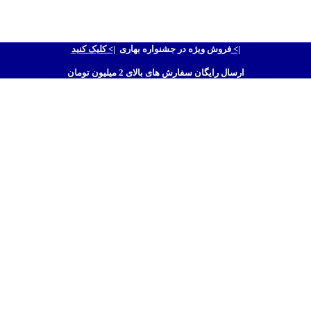
|> کلیک کنید <|
فروش ویژه در جشنواره بهاری
ارسال رایگان سفارش های بالای 2 میلیون تومان