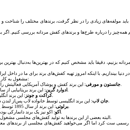
 باید مولفه‌های زیادی را در نظر گرفت، برندهای مختلف را شناخت و 
همه‌چیز را درباره طرح‌ها و برندهای کفش مردانه بررسی کنیم. اگر به
ه بزنیم، دقیقا باید مشخص کنیم که در بهترین‌ها به‌دنبال بهترین 
دنیا بیندازیم. با اینکه امروز تهیه کفش‌های برند برای ما در داخل ایر
مشغول به کار هستند. از معروف‌ترین برند‌های این حوزه باید به موارد زیر اشاره کرد:
: این برند کفش و پوشاک آمریکایی فعالیتش را از سال 1850 آغاز کرده و یکی از اصیل‌ترین برندهای این حوزه است.
جانستون و مورفی
: این برند بریتانیایی از سال 1890 شروع به فعالیت کرد و از برندهای لوکس محسوب می‌شود.
ادوارد گرین
: این برند انگلیسی به‌طور اختصاصی کفش مردانه لوکس و دست‌دوز تولید می‌کند.
کراکت و جونز
: این برند انگلیسی توسط خانواده لاب پس‌از لندن در پاریس نیز به تولید کفش‌های لوکس دست‌دوز مردانه مشغول شد.
جان لاب
: این برند از سال 1895 توسط یک طراح مد ایتالیایی افتتاح شد و تنها محصولات لوکس تولید می‌کند.
برلوتی
: اکو نیز یک برند دانمارکی بوده که اختصاصا کفش تولید می‌کند و در سال 1963 تاسیس شده است.
اکو
البته بعضی ‌از این برندها به تولید کفش‌های مجلسی مشغول هستند و بعضی ‌از آن‌ها صرفا بوت و نیم‌بوت‌های مردانه تولید می‌کنند.
ل‌های رسمی ست کرد اما اگر می‌خواهید کفش‌های مجلسی از برند‌های معتب