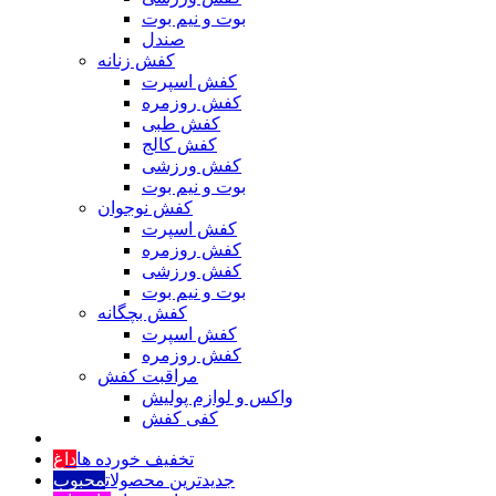
بوت و نیم بوت
صندل
کفش زنانه
کفش اسپرت
کفش روزمره
کفش طبی
کفش کالج
کفش ورزشی
بوت و نیم بوت
کفش نوجوان
کفش اسپرت
کفش روزمره
کفش ورزشی
بوت و نیم بوت
کفش بچگانه
کفش اسپرت
کفش روزمره
مراقبت کفش
واکس و لوازم پولیش
کفی کفش
تخفیف خورده ها
داغ
جدیدترین محصولات
محبوب