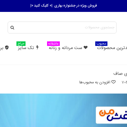
ارسال رایگان سفارش های بالای 2 میلیون تومان
|> کلیک کنید <|
محبوب
عاشقانه
حراج
ترین محصولات
ست مردانه و زنانه
تک سایز
بر
ی صاف
70
افزودن به محبوب‌ها