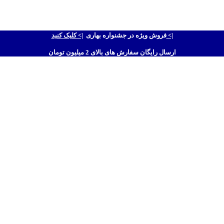
|> کلیک کنید <|
فروش ویژه در جشنواره بهاری
ارسال رایگان سفارش های بالای 2 میلیون تومان