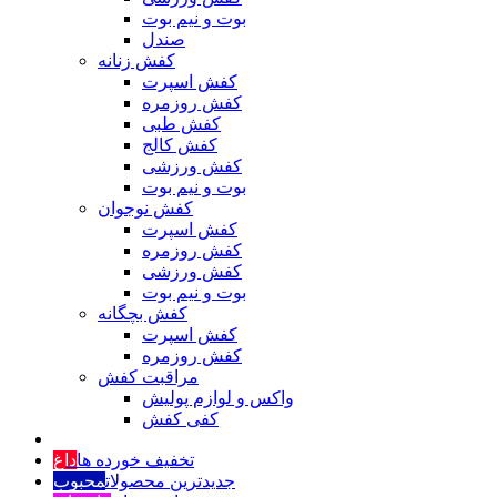
بوت و نیم بوت
صندل
کفش زنانه
کفش اسپرت
کفش روزمره
کفش طبی
کفش کالج
کفش ورزشی
بوت و نیم بوت
کفش نوجوان
کفش اسپرت
کفش روزمره
کفش ورزشی
بوت و نیم بوت
کفش بچگانه
کفش اسپرت
کفش روزمره
مراقبت کفش
واکس و لوازم پولیش
کفی کفش
تخفیف خورده ها
داغ
جدیدترین محصولات
محبوب