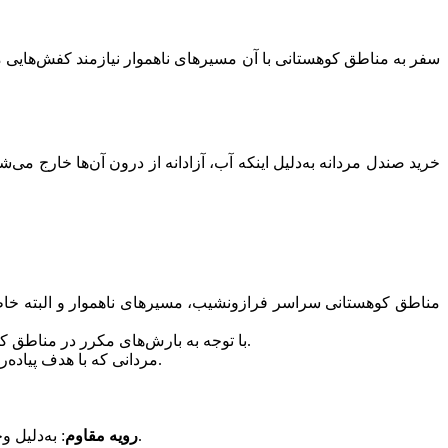
سفر به مناطق کوهستانی با آن مسیرهای ناهموار نیازمند کفش‌هایی م
خرید صندل مردانه به‌دلیل اینکه آب، آزادانه از درون آن‌ها خارج می
مناطق کوهستانی سراسر فرازونشیب، مسیرهای ناهموار و البته خاطره‌
: با توجه به بارش‌های مکرر در مناطق کوهستانی و وجود چشمه‌هایی جوشان و رودخانه‌هایی زلال، کفش انتخابی باید از متریال ضدآب ساخته شده باشد.
: مردانی که با هدف پیاده‌روری و کوهنوردی به مناطق کوهستانی سفر می‌کنند، باید کفش‌هایی با ویژگی تنفس‌پذیری و ضدتعریق بپوشند.
: به‌دلیل وجود سنگلاخ‌ها و عوامل خارجی متعدد در مناطق کوهستانی یک کتانی خوب باید رویه‌ای مقاوم به ضربه و برخورد با سنگلاخ‌ها را داشته باشد.
رویه مقاوم