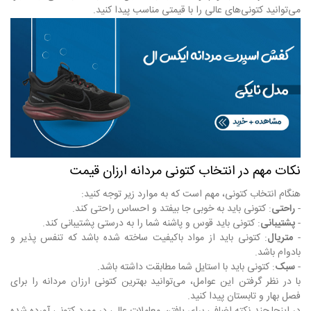
می‌توانید کتونی‌های عالی را با قیمتی مناسب پیدا کنید.
نکات مهم در انتخاب کتونی مردانه ارزان قیمت
هنگام انتخاب کتونی، مهم است که به موارد زیر توجه کنید:
-
راحتی
: کتونی باید به خوبی جا بیفتد و احساس راحتی کند.
-
پشتیبانی
: کتونی باید قوس و پاشنه شما را به درستی پشتیبانی کند.
-
متریال
: کتونی باید از مواد باکیفیت ساخته شده باشد که تنفس پذیر و
بادوام باشد.
-
سبک
: کتونی باید با استایل شما مطابقت داشته باشد.
با در نظر گرفتن این عوامل، می‌توانید بهترین کتونی ارزان مردانه را برای
فصل بهار و تابستان پیدا کنید.
در اینجا چند نکته اضافی برای یافتن معاملات عالی در مورد کتونی آورده شده