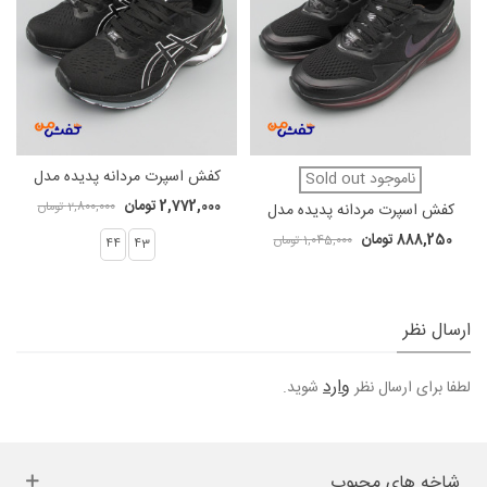
کفش اسپرت مردانه پدیده مدل
ناموجود Sold out
اسیکس کد 1071
2,772,000 تومان
کفش اسپرت مردانه پدیده مدل
2,800,000 تومان
واپرمکس کد 1075
888,250 تومان
1,045,000 تومان
44
43
ارسال نظر
وارد
لطفا برای ارسال نظر
شوید.
شاخه های محبوب