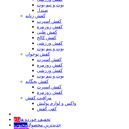
بوت و نیم بوت
صندل
کفش زنانه
کفش اسپرت
کفش روزمره
کفش طبی
کفش کالج
کفش ورزشی
بوت و نیم بوت
کفش نوجوان
کفش اسپرت
کفش روزمره
کفش ورزشی
بوت و نیم بوت
کفش بچگانه
کفش اسپرت
کفش روزمره
مراقبت کفش
واکس و لوازم پولیش
کفی کفش
تخفیف خورده ها
داغ
جدیدترین محصولات
محبوب