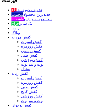
فهرست
تخفیف خورده ها
داغ
جدیدترین محصولات
محبوب
ست مردانه و زنانه
عاشقانه
تک سایز
حراج
برندها
وبلاگ
کفش مردانه
کفش اسپرت
کفش روزمره
کفش رسمی
کفش طبی
کفش ورزشی
بوت و نیم بوت
صندل
کفش زنانه
کفش اسپرت
کفش روزمره
کفش طبی
کفش کالج
کفش ورزشی
بوت و نیم بوت
کفش نوجوان