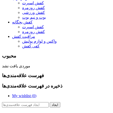
کفش اسپرت
کفش روزمره
کفش ورزشی
بوت و نیم بوت
کفش بچگانه
کفش اسپرت
کفش روزمره
مراقبت کفش
واکس و لوازم پولیش
کفی کفش
محبوب
موردی یافت نشد
فهرست علاقه‌مندی‌ها
ذخیره در فهرست علاقه‌مندی‌ها
My wishlist (
0
)
ایجاد