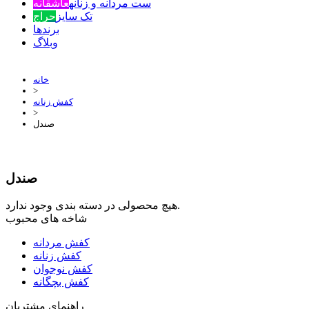
ست مردانه و زنانه
عاشقانه
تک سایز
حراج
برندها
وبلاگ
خانه
>
کفش زنانه
>
صندل
صندل
هیچ محصولی در دسته بندی وجود ندارد.
شاخه های محبوب
کفش مردانه
کفش زنانه
کفش نوجوان
کفش بچگانه
راهنمای مشتریان