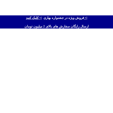
|> کلیک کنید <|
فروش ویژه در جشنواره بهاری
ارسال رایگان سفارش های بالای 2 میلیون تومان